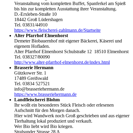
Veranstaltung vom kompletten Buffet, Spanferkel am Spieß
bis hin zur kompletten Ausstattung ihrer Veranstaltung.
D.-Erxleben-Straße 10
18442 Groß Lüdershagen
Tel. 03831/44910
https://www.fleischerei-zahlmann.de/Startseite
Alter Pfarrhof Elmenhorst
Demeter Biobauernhof mit eigener Bäckerei, Käserei und
eigenem Hofladen.
Alter Pfarrhof Elmenhorst Schulstraße 12 18510 Elmenhorst
Tel. 038327/80090
http://www.alter-pfarrhof-elmenhorst.de/index.html
Brasserie Hermann
Gützkower Str. 1
17489 Greifswald
Tel. 03834 527521
info@brasseriehermann.de
https://www.brasseriehermann.de
Landfleischerei Blohm
Ihr wollt ein besonderes Stück Fleisch oder erlesenen
Aufschnitt für den Morgen danach.
Hier wird Wandwerk noch Groß geschrieben und aus eigener
Tierhaltung lokal produziert und verkauft.
Wer Bio liebt wird Bio kriegen.
Stralsunder Strasse 28 A