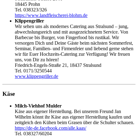
18445 Prohn
Tel. 038323/326
https://www.landfleischerei-blohm.de
Klippengriller
Wir sehen uns als modernes Catering aus Stralsund – jung,
abwechslungsreich und mit ausgezeichnetem Service. Von
Barbecue bis Burger, von Fingerfood bis rustikal. Wir
versorgen Dich und Deine Gäste beim nächsten Sommerfest,
Seminar, Familien- und Firmenfeier und liebend gerne stehen
wir für Euer Hochzeits-Catering zur Verfügung! Wir freuen
uns, von Dir zu hören!
Friedrich-Engels-Straße 21, 18437 Stralsund
Tel. 0171/3250544
www.klippengriller.de
Käse
Milch-Viehhof Mulder
Käse aus eigener Herstellung. Bei unserem Freund Jan
Wilhelm könnt ihr Käse aus eigener Herstellung kaufen und
zeitgleich den Kühen beim Grasen über die Schulter schauen.
https://de-de.facebook.com/alle.kaas/
Tel. 038327/60204